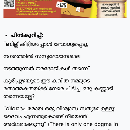
പിൻകുറിപ്പ്:
“ബില്ല് കിട്ടിയപ്പോൾ ബോദ്ധ്യപ്പെട്ടു,
നഗരത്തിൽ സസ്യഭോജനശാല
നടത്തുന്നത് നരഭോജികൾ തന്നെ”
കുരീപ്പുഴയുടെ ഈ കവിത നമ്മുടെ
മതാത്മകതയ്ക്ക് നേരെ പിടിച്ച ഒരു കണ്ണാടി
തന്നെയല്ലേ?
“വിവാദപരമായ ഒരു വിശ്വാസ സത്യമേ ഉള്ളൂ:
ദൈവം എന്നതുകൊണ്ട് നീയെന്ത്
അർഥമാക്കുന്നു” (There is only one dogma in