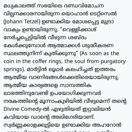
മധ്യകാലത്ത് സഭയിലെ ദണ്ഡവിമോചന
വില്പനക്കാരനായിരുന്ന യൊഹാൻ ടെറ്റ്സെൽ
(Johann Tetzel) ഉണ്ടാക്കിയ മോശപ്പെട്ട മുദ്രാ
വാക്യം ഉണ്ടായിരുന്നു. “വെള്ളിക്കാശ്
നേർച്ചപ്പെട്ടിയിൽ വീഴുന്ന ശബ്ദം
കേൾക്കുമ്പോൾ ആത്മാക്കൾ ശുദ്ധീകരണ
സ്ഥലത്തുനിന്ന് കുതിക്കുന്നു” (As soon as the
coin in the coffer rings, the soul from purgatory
springs). മാർട്ടിൻ ലൂഥർ കലഹിച്ചത് ഇത്തരം
ആത്മീയ വാണിഭങ്ങൾക്കെതിരെയായിരുന്നു.
ആത്മീയ കാര്യങ്ങളെ സാമ്പത്തിക
ലാഭത്തിനുവേണ്ടി ഉപയോഗിക്കുന്നവർ
നരകത്തിന്റെ മൂന്നാംകുഴിയിൽ വീഴുമെന്ന് തന്റെ
Divine Comedy-ൽ എഴുതിയത് ഇറ്റാലിയൻ
കവിയായ ഡാന്റെ അലിഗേരിയാണ്.
സ്വർണ്ണക്കാളക്കുട്ടിയെ ഉണ്ടാക്കിയ അഹറോൻ