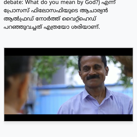
debate: What do you mean by God?) എന്ന്
പ്രോസസ് ഫിലോസഫിയുടെ ആചാര്യൻ
ആൽഫ്രഡ് നോർത്ത് വൈറ്റ്ഹെഡ്
പറഞ്ഞുവച്ചത് എത്രയോ ശരിയാണ്.