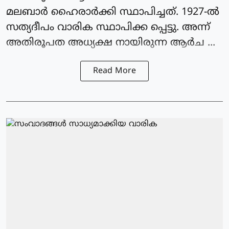
മലബാർ ഹൈരാർക്കി സ്ഥാപിച്ചത്. 1927-ൽ
സത്യദീപം വാരിക സ്ഥാപിക്ക പ്പെട്ടു. അന്ന്
അതിരൂപത അധ്യക്ഷ നായിരുന്ന ആർച ...
Read More