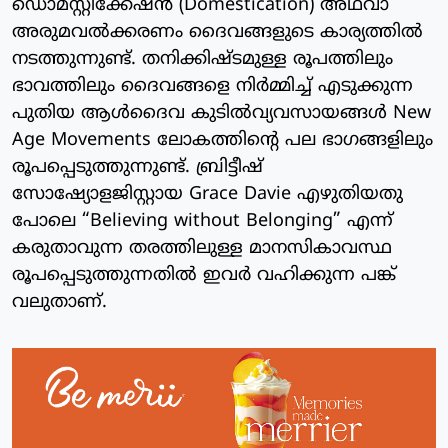
ഡൊമസ്റ്റിക്കേഷൻ (Domestication) അഥവാ
അരുമവൽക്കരണം ദൈവങ്ങളുടെ കാര്യത്തിൽ
നടത്തുന്നുണ്ട്. തനിക്കിഷ്ടമുള്ള രൂപത്തിലും
ഭാവത്തിലും ദൈവങ്ങളെ നിർമ്മിച്ച് എടുക്കുന്ന
പുതിയ ആൾദൈവ കുടിൽവ്യവസായങ്ങൾ New
Age Movements ലോകത്തിന്റെ പല ഭാഗങ്ങളിലും
രൂപപ്പെടുത്തുന്നുണ്ട്. ബ്രിട്ടീഷ്
സോഷ്യോളജിസ്റ്റായ Grace Davie എഴുതിയതു
പോലെ “Believing without Belonging” എന്ന്
കരുതാവുന്ന തരത്തിലുള്ള മാനസികാവസ്ഥ
രൂപപ്പെടുത്തുന്നതിൽ ഇവർ വഹിക്കുന്ന പങ്ക്
വലുതാണ്.