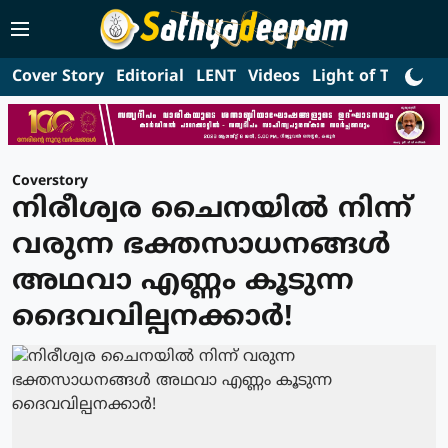
Cover Story
Editorial
LENT
Videos
Light of Truth
L
Coverstory
നിരീശ്വര ചൈനയിൽ നിന്ന്
വരുന്ന ഭക്തസാധനങ്ങൾ
അഥവാ എണ്ണം കൂടുന്ന
ദൈവവില്പനക്കാർ!