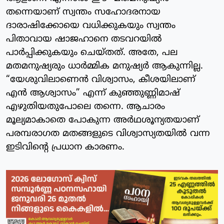
തന്നെയാണ് സ്വന്തം സഹോദരനായ
ദാരാഷിക്കോയെ വധിക്കുകയും സ്വന്തം
പിതാവായ ഷാജഹാനെ തടവറയിൽ
പാർപ്പിക്കുകയും ചെയ്തത്. അതേ, പല
മതമനുഷ്യരും ധാർമ്മിക മനുഷ്യർ ആകുന്നില്ല.
“യേശുവിലാണെൻ വിശ്വാസം, കീശയിലാണ്
എൻ ആശ്വാസം” എന്ന് കുഞ്ഞുണ്ണിമാഷ്
എഴുതിയതുപോലെ തന്നെ. ആചാരം
മൂല്യമാകാതെ പോകുന്ന അർഥശൂന്യതയാണ്
പരമ്പരാഗത മതങ്ങളുടെ വിശ്വാസ്യതയിൽ വന്ന
ഇടിവിന്റെ പ്രധാന കാരണം.