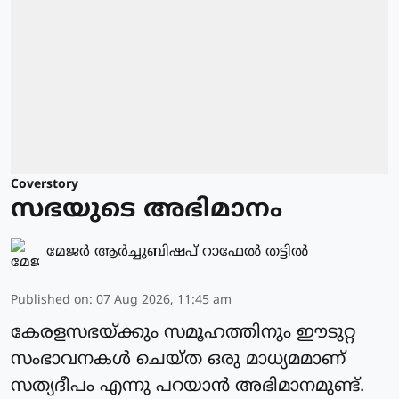
Coverstory
സഭയുടെ അഭിമാനം
മേജർ ആർച്ചുബിഷപ് റാഫേൽ തട്ടിൽ
Published on
:
07 Aug 2026, 11:45 am
കേരളസഭയ്ക്കും സമൂഹത്തിനും ഈടുറ്റ
സംഭാവനകൾ ചെയ്ത ഒരു മാധ്യമമാണ്
സത്യദീപം എന്നു പറയാൻ അഭിമാനമുണ്ട്.