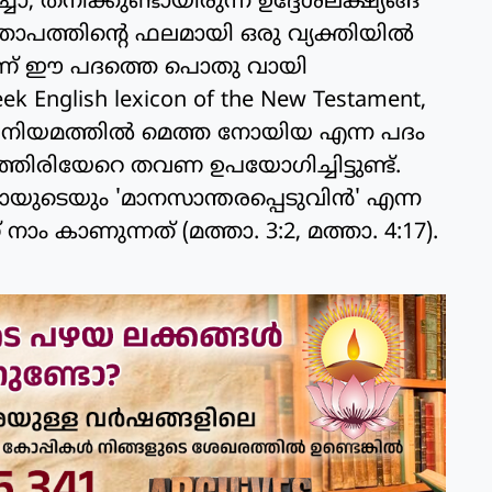
ചോ, തനിക്കുണ്ടായിരുന്ന ഉദ്ദേശലക്ഷ്യങ്ങ
്താപത്തിന്റെ ഫലമായി ഒരു വ്യക്തിയില്‍
യിട്ടാണ് ഈ പദത്തെ പൊതു വായി
k English lexicon of the New Testament,
തിയ നിയമത്തില്‍ മെത്ത നോയിയ എന്ന പദം
ത്തിരിയേറെ തവണ ഉപയോഗിച്ചിട്ടുണ്ട്.
ടെയും 'മാനസാന്തരപ്പെടുവിന്‍' എന്ന
ാം കാണുന്നത് (മത്താ. 3:2, മത്താ. 4:17).