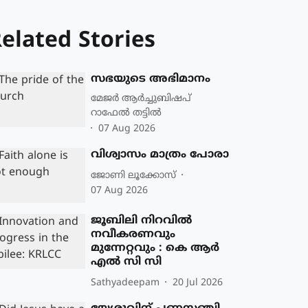
elated Stories
സഭയുടെ അഭിമാനം
മേജർ ആർച്ചുബിഷപ്
റാഫേൽ തട്ടിൽ
07 Aug 2026
വിശ്വാസം മാത്രം പോരാ
ജോണി ലൂക്കോസ്
07 Aug 2026
ജൂബിലി നിറവില്‍
നവീകരണവും
മുന്നേറ്റവും : കെ ആർ
എൽ സി സി
Sathyadeepam
20 Jul 2026