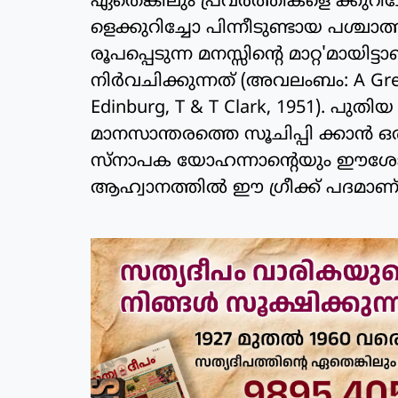
ഏതെങ്കിലും പ്രവര്‍ത്തികളെ ക്കുറിച്
ളെക്കുറിച്ചോ പിന്നീടുണ്ടായ പശ്ചാത
രൂപപ്പെടുന്ന മനസ്സിന്റെ മാറ്റ'മാ
നിര്‍വചിക്കുന്നത് (അവലംബം: A Gree
Edinburg, T & T Clark, 1951). പു
മാനസാന്തരത്തെ സൂചിപ്പി ക്കാന്‍ ഒ
സ്‌നാപക യോഹന്നാന്റെയും ഈശോയു
ആഹ്വാനത്തില്‍ ഈ ഗ്രീക്ക് പദമാണ് ന