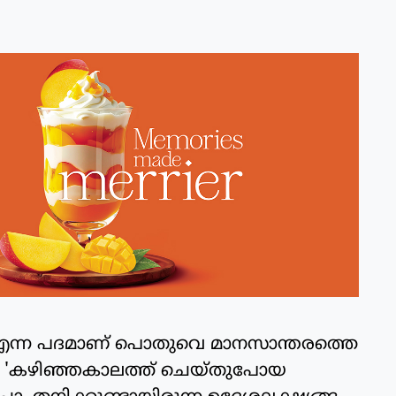
' എന്ന പദമാണ് പൊതുവെ മാനസാന്തരത്തെ
്ളത്. 'കഴിഞ്ഞകാലത്ത് ചെയ്തുപോയ