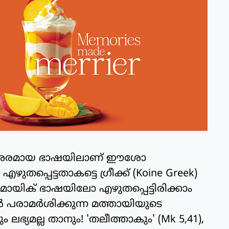
്ച്, അരമായ ഭാഷയിലാണ് ഈശോ
തപ്പെട്ടതാകട്ടെ ഗ്രീക്ക് (Koine Greek)
യിക് ഭാഷയിലോ എഴുതപ്പെട്ടിരിക്കാം
്‍ പരാമര്‍ശിക്കുന്ന മത്തായിയുടെ
ലഭ്യമല്ല താനും! 'തലീത്താകും' (Mk 5,41),