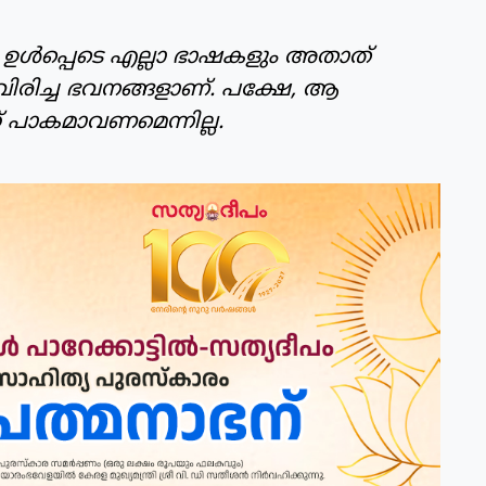
ം ഉള്‍പ്പെടെ എല്ലാ ഭാഷകളും അതാത്
 വിരിച്ച ഭവനങ്ങളാണ്. പക്ഷേ, ആ
്ക് പാകമാവണമെന്നില്ല.