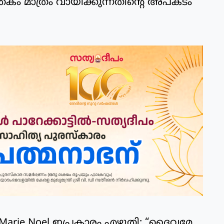
്തകം മാത്രം വായിക്കുന്നതിന്റെ അപകടം
മായ Marie Noel ഇപ്രകാരം എഴുതി: “ദൈവമേ