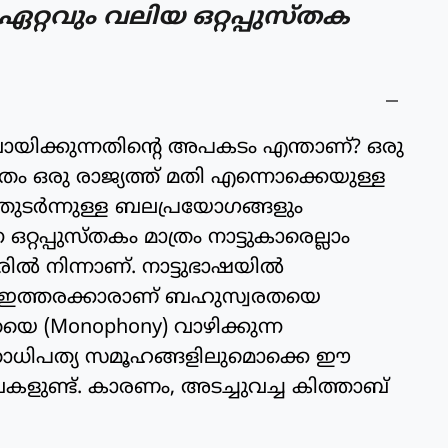
റ്റവും വലിയ ഒറ്റപ്പുസ്തക
വായിക്കുന്നതിന്റെ അപകടം എന്താണ്? ഒരു
രം ഒരു രാജ്യത്ത് മതി എന്നൊക്കെയുള്ള
തുടർന്നുള്ള ബലപ്രയോഗങ്ങളും
റ്റപ്പുസ്തകം മാത്രം നാട്ടുകാരെല്ലാം
രിൽ നിന്നാണ്. നാട്ടുഭാഷയിൽ
ന്ന ഇത്തരക്കാരാണ് ബഹുസ്വരതയെ
തയെ (Monophony) വാഴിക്കുന്ന
ം മതാധിപത്യ സമൂഹങ്ങളിലുമൊക്കെ ഈ
ളുണ്ട്. കാരണം, അടച്ചുവച്ച കിത്താബ്