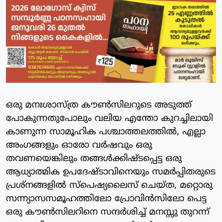
ഒരു മനഃശാസ്ത്ര കൗൺസിലറുടെ അടുത്ത്
പോകുന്നതുപോലും വലിയ എന്തോ കുറച്ചിലായി
കാണുന്ന സാമൂഹിക പശ്ചാത്തലത്തിൽ, എല്ലാ
അംഗങ്ങളും ഓരോ വർഷവും ഒരു
തവണയെങ്കിലും തങ്ങൾക്കിഷ്ടപ്പെട്ട ഒരു
ആധ്യാത്മിക ഉപദേഷ്ടാവിനെയും സമർപ്പിതരുടെ
പ്രശ്‌നങ്ങളിൽ സ്പെഷ്യലൈസ് ചെയ്ത, മറ്റൊരു
സന്ന്യാസസമൂഹത്തിലോ പ്രോവിൻസിലോ പെട്ട
ഒരു കൗൺസിലറിനെ സന്ദർശിച്ച് മനസ്സു തുറന്ന്