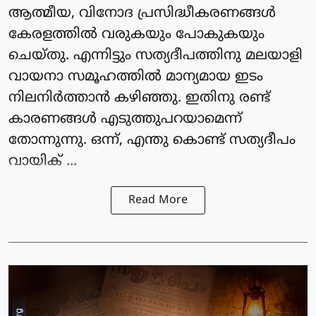
ആത്മീയ, വിനോദ പ്രസിദ്ധീകരണങ്ങൾ
കേരളത്തിൽ വരുകയും പോകുകയും
ചെയ്‌തു. എന്നിട്ടും സത്യദീപത്തിനു മലയാളി
വായനാ സമൂഹത്തിൽ മാന്യമായ ഇടം
നിലനിർത്താൻ കഴിഞ്ഞു. ഇതിനു രണ്ട്
കാരണങ്ങൾ എടുത്തുപറയാമെന്ന്
തോന്നുന്നു. ഒന്ന്, എന്തു കൊണ്ട് സത്യദീപം
വായിക് ...
Read More