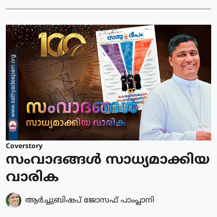
Coverstory
സംവാദങ്ങൾ സാധ്യമാക്കിയ
വാരിക
ആർച്ചുബിഷപ് ജോസഫ് പാംപ്ലാനി