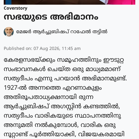
Coverstory
സഭയുടെ അഭിമാനം
മേജർ ആർച്ചുബിഷപ് റാഫേൽ തട്ടിൽ
Published on
:
07 Aug 2026, 11:45 am
കേരളസഭയ്ക്കും സമൂഹത്തിനും ഈടുറ്റ
സംഭാവനകൾ ചെയ്ത ഒരു മാധ്യമമാണ്
സത്യദീപം എന്നു പറയാൻ അഭിമാനമുണ്ട്.
1927-ൽ അന്നത്തെ എറണാകുളം
അതിരൂപതാധ്യക്ഷനായി രുന്ന
ആർച്ചുബിഷപ് അഗസ്റ്റിൻ കണ്ടത്തിൽ,
സത്യദീപം വാരികയുടെ സ്ഥാപനത്തിനു
അനുമതി നൽകുമ്പോൾ, വാരിക ഒരു
നൂറ്റാണ്ട് പൂർത്തിയാക്കി, വിജയകരമായി