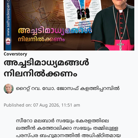
Coverstory
അച്ചടിമാധ്യമങ്ങൾ
നിലനിൽക്കണം
റൈറ്റ് റവ. ഡോ. ജോസഫ് കളത്തിപ്പറമ്പിൽ
Published on
:
07 Aug 2026, 11:51 am
സീറോ മലബാർ സഭയും കേരളത്തിലെ
ലത്തീൻ കത്തോലിക്കാ സഭയും തമ്മിലുള്ള
പരസ്പര ബഹുമാനത്തിൽ അധിഷ്ഠിതമായ