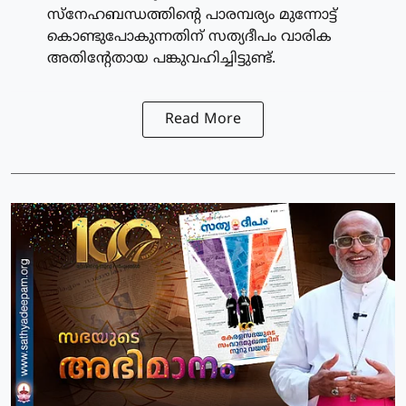
സ്നേഹബന്ധത്തിന്റെ പാരമ്പര്യം മുന്നോട്ട്
കൊണ്ടുപോകുന്നതിന് സത്യദീപം വാരിക
അതിന്റേതായ പങ്കുവഹിച്ചിട്ടുണ്ട്.
Read More