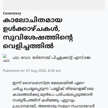
Coverstory
കാലോചിതമായ
ഉൾക്കാഴ്ചകൾ,
സുവിശേഷത്തിന്റെ
വെളിച്ചത്തിൽ
ഫാ. ഡോ. ബിനോയ് പിച്ചളക്കാട്ട് എസ്.ജെ.
Published on
:
07 Aug 2026, 8:39 am
ഇന്ന് ദൈവശാസ്ത്ര മേഖലയിൽ ഏറെ
ചർച്ച ചെയ്യപ്പെടുന്ന ‘പബ്ലിക് തിയോളജി’യെ
കാലങ്ങൾക്കു മുൻപേ പരിചയപ്പെടുത്താൻ
സത്യദീപത്തിന് കഴിഞ്ഞു. ഏറ്റവും
പ്രധാനമായി, അതൊരു സമഗ്ര സംവാദവേദി