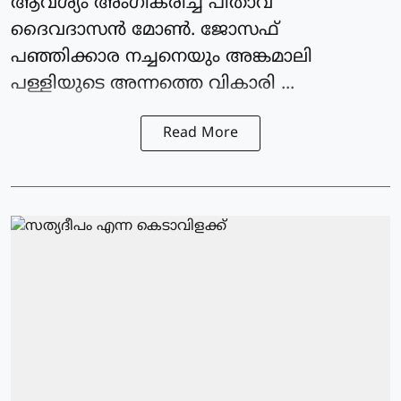
ആവശ്യം അംഗീകരിച്ച പിതാവ്
ദൈവദാസൻ മോൺ. ജോസഫ്
പഞ്ഞിക്കാര നച്ചനെയും അങ്കമാലി
പള്ളിയുടെ അന്നത്തെ വികാരി ...
Read More