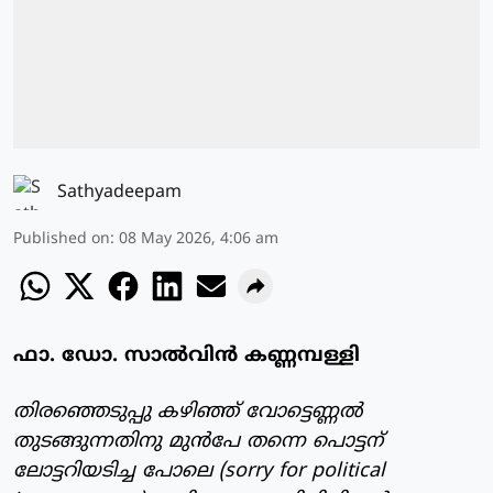
Sathyadeepam
Published on
:
08 May 2026, 4:06 am
ഫാ. ഡോ. സാൽവിൻ കണ്ണമ്പള്ളി
തിരഞ്ഞെടുപ്പു കഴിഞ്ഞ് വോട്ടെണ്ണല്‍
തുടങ്ങുന്നതിനു മുന്‍പേ തന്നെ പൊട്ടന്
ലോട്ടറിയടിച്ച പോലെ (sorry for political