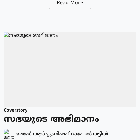
Read More
Coverstory
സഭയുടെ അഭിമാനം
മേജർ ആർച്ചുബിഷപ് റാഫേൽ തട്ടിൽ