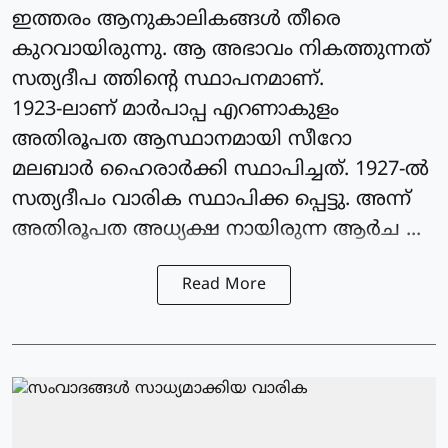
ഇത്തരം ആനുകാലികങ്ങൾ തീരെ
കുറവായിരുന്നു. ആ അഭാവം നികത്തുന്നത്
സത്യദീപ ത്തിന്റെ സ്ഥാപനമാണ്.
1923-ലാണ് മാർപാപ്പ എറണാകുളം
അതിരൂപത ആസ്ഥാനമായി സീറോ
മലബാർ ഹൈരാർക്കി സ്ഥാപിച്ചത്. 1927-ൽ
സത്യദീപം വാരിക സ്ഥാപിക്ക പ്പെട്ടു. അന്ന്
അതിരൂപത അധ്യക്ഷ നായിരുന്ന ആർച ...
Read More