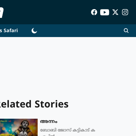
s Safari
elated Stories
അന്നം
ബോബി ജോസ് കട്ടികാട് ക