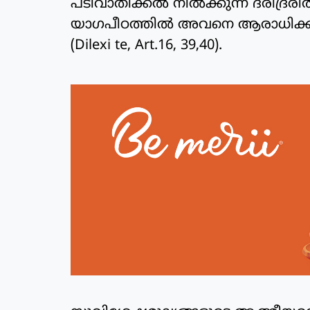
പടിവാതിക്കല്‍ നില്‍ക്കുന്ന ദരിദ്രരില്
യാഗപീഠത്തില്‍ അവനെ ആരാധിക്കാന്
(Dilexi te, Art.16, 39,40).