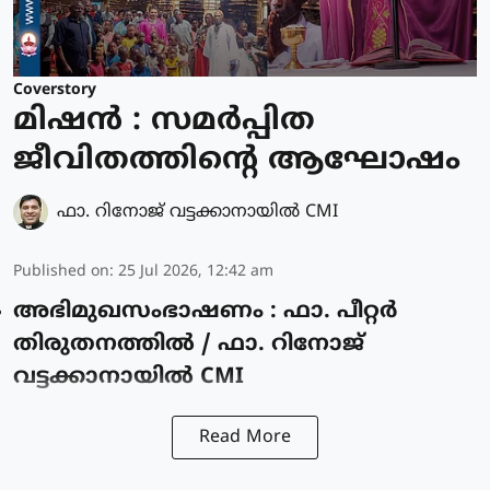
Coverstory
മിഷൻ : സമർപ്പിത
ജീവിതത്തിന്റെ ആഘോഷം
ഫാ. റിനോജ് വട്ടക്കാനായിൽ CMI
Published on
:
25 Jul 2026, 12:42 am
അഭിമുഖസംഭാഷണം : ഫാ. പീറ്റർ
തിരുതനത്തിൽ / ഫാ. റിനോജ്
വട്ടക്കാനായിൽ CMI
Read More