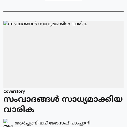
Coverstory
സംവാദങ്ങൾ സാധ്യമാക്കിയ
വാരിക
ആർച്ചുബിഷപ് ജോസഫ് പാംപ്ലാനി