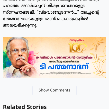
പറഞ്ഞ ജോര്‍ജച്ചന് ശിഷ്യഗണങ്ങളുെട
സ്‌നേഹാഞ്ജലി. "വിടവാങ്ങുന്നേന്‍…" അച്ചന്റെ
തേങ്ങലോടെയുള്ള ശബ്ദം കാതുകളില്‍
അലയടിക്കുന്നു.
Show Comments
Related Stories