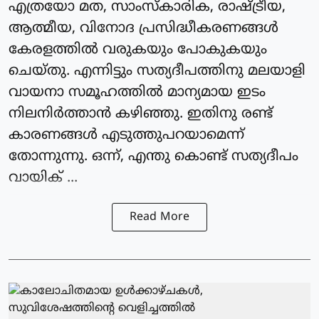
എത്രയോ മത, സാംസ്‌കാരിക, രാഷ്ട്രീയ,
ആത്മീയ, വിനോദ പ്രസിദ്ധീകരണങ്ങൾ
കേരളത്തിൽ വരുകയും പോകുകയും
ചെയ്‌തു. എന്നിട്ടും സത്യദീപത്തിനു മലയാളി
വായനാ സമൂഹത്തിൽ മാന്യമായ ഇടം
നിലനിർത്താൻ കഴിഞ്ഞു. ഇതിനു രണ്ട്
കാരണങ്ങൾ എടുത്തുപറയാമെന്ന്
തോന്നുന്നു. ഒന്ന്, എന്തു കൊണ്ട് സത്യദീപം
വായിക് ...
Read More