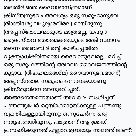
തലതിരിഞ്ഞ ദൈവശാസ്ത്രമാണ്.
ക്രിസ്ത്വനുഭവം അവശ്യം ഒരു സമൂഹാനുഭവ
(രീാാൗിശ്യേ ലഃുലൃശലിരല) മായിരുന്നു.
(അപ്പസ്‌തോലന്മാരുടെ മാത്രമല്ല, യഹൂദ-
ക്രൈസ്തവ മതാത്മകതയുടെ അടി സ്ഥാനം
തന്നെ ബൈബിളിന്റെ കാഴ്ചപ്പാടില്‍
വ്യക്ത്യാധിഷ്ഠിതമായ ദൈവാനുഭവമല്ല, മറിച്ച്
ഒരു സമൂഹത്തിന്റെ അഥവാ ദൈവജനത്തിന്റെ
കൂട്ടായ (രീഹഹലരശേ്‌ല) ദൈവാനുഭവമാണ്).
അപ്പസ്‌തോല സമൂഹം ഒന്നാകെയാണു
ക്രിസ്തുവിനെ അനുഭവിച്ചത്.
അങ്ങനെതന്നെയാണ് അവര്‍ പ്രസംഗിച്ചത്.
പന്ത്രണ്ടുപേര്‍ ഒറ്റയ്‌ക്കൊറ്റയ്ക്കുള്ള പന്ത്രണ്ടു
വ്യക്തികളല്ലായിരുന്നു; ഒന്നുചേര്‍ന്ന ഒരു
സമൂഹമായിരുന്നു. പത്രോസ് ആദ്യമായി
പ്രസംഗിക്കുന്നത് എല്ലാവരുടെയും നാമത്തിലാണ്: