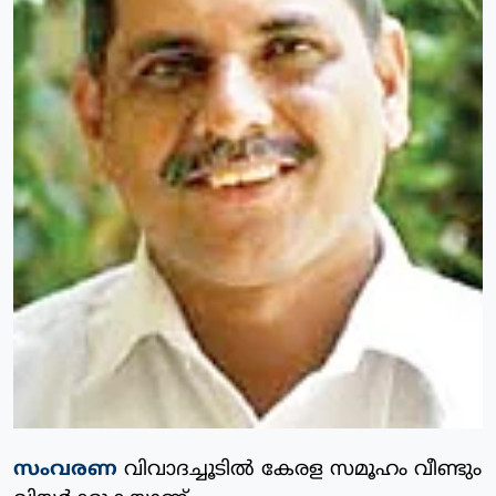
സംവരണ
വിവാദച്ചൂടില്‍ കേരള സമൂഹം വീണ്ടും