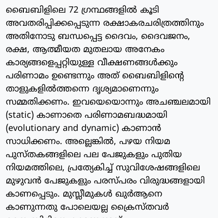
ബൈബിളിലെ 72 ഗ്രന്ഥങ്ങളില്‍ കൂടി
അവതരിപ്പിക്കപ്പെടുന്ന രക്ഷാകരചരിത്രത്തിനും
അതിനോടു ബന്ധപ്പെട്ട ദൈവം, ദൈവജനം,
രക്ഷ, ആത്മീയത മുതലായ അനേകം
കാര്യങ്ങളെപ്പറ്റിയുള്ള വീക്ഷണങ്ങള്‍ക്കും
പരിണാമം ഉണ്ടെന്നും അത് ബൈബിളിന്റെ
താളുകളില്‍ത്തന്നെ ദൃശ്യമാണെന്നും
സമ്മതിക്കണം. ഇവയെയൊന്നും അചഞ്ചലമായി
(static) കാണാതെ പരിണാമബദ്ധമായി
(evolutionary and dynamic) കാണാന്‍
സാധിക്കണം. അല്ലെങ്കില്‍, പഴയ നിയമ
പുസ്തകങ്ങളിലെ പല പേജുകളും പുതിയ
നിയമത്തിലെ, പ്രത്യേകിച്ച് സുവിശേഷങ്ങളിലെ
മുഴുവന്‍ പേജുകളും പരസ്പരം വിരുദ്ധങ്ങളായി
കാണപ്പെടും. മുസ്ലീമുകള്‍ ഖുര്‍ആനെ
കാണുന്നതു പോലെയല്ല ക്രൈസ്തവര്‍