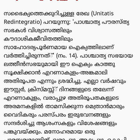
സഭൈക്യത്തെക്കുറിച്ചുള്ള രേഖ (Unitatis
Redintegratio) പറയുന്നു: 'പാശ്ചാത്യ പൗരസ്ത്യ
സഭകള്‍ വിശ്വാസത്തിലും
കൗദാശികജീവിതത്തിലും
സാഹോദര്യപൂര്‍ണമായ ഐക്യത്തിലാണ്
വര്‍ത്തിച്ചിരുന്നത്്' (നം. 14). പാശ്ചാത്യ സഭയായ
ലത്തീന്‍സഭയുമായി ഈ ഐക്യം കാത്തു
സൂക്ഷിക്കാന്‍ എറണാകുളം-അങ്കമാലി
അതിരൂപത എന്നും ശ്രദ്ധിച്ചു. എല്ലാ വര്‍ഷവും
ഈസ്റ്റര്‍, ക്രിസ്മസ്സ്് ദിനങ്ങളുടെ തലേന്ന്
എറണാകുളം, വരാപ്പുഴ അതിരൂപതകളുടെ
അരമനകളില്‍ താമസിക്കുന്ന മെത്രാന്‍മാരും
വൈദികരും പരസ്പരം ഇരുഭവനങ്ങളും
സന്ദര്‍ശിച്ചു ആശംസകളും വിശേഷങ്ങളും
പങ്കുവയ്ക്കും. മനോഹരമായ ഒരു