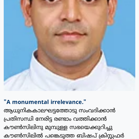
"A monumental irrelevance."
ആധുനികകാലഘട്ടത്തോടു സംവദിക്കാന്‍
പ്രതിസന്ധി നേരിട്ട രണ്ടാം വത്തിക്കാന്‍
കൗണ്‍സിലിനു മുമ്പുള്ള സഭയെക്കുറിച്ചു
കൗണ്‍സിലില്‍ പങ്കെടുത്ത ബിഷപ് ക്രിസ്റ്റഫര്‍