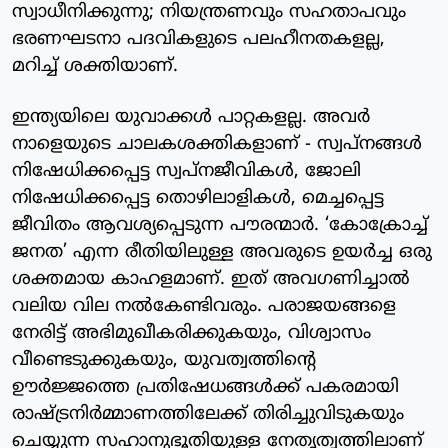
സ്വാധീനിക്കുന്നു; നിയന്ത്രണവും സഹതാപവും
ഭരണഘടനാ പദവികളുടെ പലഹീനതകളല്ല,
മറിച്ച് ശക്തിയാണ്.
ഇന്ത്യയിലെ യുവാക്കൾ പാറ്റകളല്ല. അവർ
നാളെയുടെ ചാലകശക്തികളാണ് - സ്വപ്നങ്ങൾ
നിഷേധിക്കപ്പെട്ട സ്വപ്നജീവികൾ, ജോലി
നിഷേധിക്കപ്പെട്ട തൊഴിലാളികൾ, മെച്ചപ്പെട്ട
ജീവിതം ആവശ്യപ്പെടുന്ന പൗരന്മാർ. ‘കോക്രോച്ച്
ജനത’ എന്ന രീതിയിലുള്ള അവരുടെ ഉയർച്ച ഒരു
ശക്തമായ കാഹളമാണ്. ഇത് അവഗണിച്ചാൽ
വലിയ വില നൽകേണ്ടിവരും. പരാജയങ്ങളെ
നേരിട്ട് അഭിമുഖീകരിക്കുകയും, വിശ്വാസം
വീണ്ടെടുക്കുകയും, യുവത്വത്തിന്റെ
ഊർജ്ജത്തെ പ്രതിഷേധങ്ങൾക്ക് പകരമായി
രാഷ്ട്രനിർമ്മാണത്തിലേക്ക് തിരിച്ചുവിടുകയും
ചെയ്യുന്ന സഹാനുഭൂതിയുള്ള നേതൃത്വത്തിലാണ്