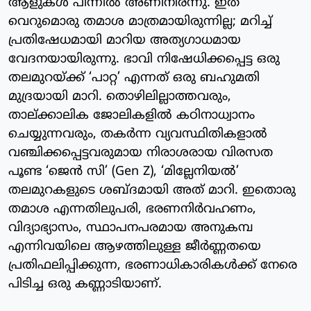
ആളുകൾ പിന്നിൽ അണിനിരന്നു. ഇത്
വെറുമൊരു തമാശ മാത്രമായിരുന്നില്ല; മറിച്ച്
പ്രതിഷേധമായി മാറിയ അത്യഗാധമായ
വേദനയായിരുന്നു. ഭാവി നിഷേധിക്കപ്പെട്ട ഒരു
തലമുറയ്ക്ക് ‘പാറ്റ’ എന്നത് ഒരു ബഹുമതി
മുദ്രയായി മാറി. തൊഴിലില്ലാത്തവരും,
താല്ക്കാലിക ജോലികളിൽ കഠിനാധ്വാനം
ചെയ്യുന്നവരും, തകർന്ന വ്യവസ്ഥിതികളാൽ
വഞ്ചിക്കപ്പെട്ടവരുമായ നിരാശരായ വിരസത
പൂണ്ട ‘ജെൻ സി’ (Gen Z), ‘മില്ലേനിയൽ’
തലമുറകളുടെ ശബ്ദമായി അത് മാറി. ഇതൊരു
തമാശ എന്നതിലുപരി, ഭരണനിർവഹണം,
വിദ്യാഭ്യാസം, സ്ഥാപനപരമായ അനുകമ്പ
എന്നിവയിലെ ആഴത്തിലുള്ള ജീർണ്ണതയെ
പ്രതിഫലിപ്പിക്കുന്ന, ഭരണാധികാരികൾക്ക് നേരെ
പിടിച്ച ഒരു കണ്ണാടിയാണ്.