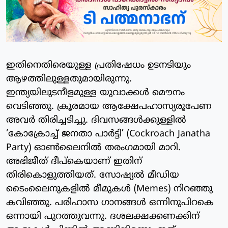
ഇതിനെതിരെയുള്ള പ്രതിഷേധം ഉടനടിയും
ആഴത്തിലുള്ളതുമായിരുന്നു.
ഇന്ത്യയിലുടനീളമുള്ള യുവാക്കൾ മൌനം
വെടിഞ്ഞു. ക്രൂരമായ ആക്ഷേപഹാസ്യരൂപേണ
അവർ തിരിച്ചടിച്ചു. ദിവസങ്ങൾക്കുള്ളിൽ
‘കോക്രോച്ച് ജനതാ പാർട്ടി’ (Cockroach Janatha
Party) ഓൺലൈനിൽ തരംഗമായി മാറി.
അഭിജീത് ദീപ്കെയാണ് ഇതിന്
തിരികൊളുത്തിയത്. സോഷ്യൽ മീഡിയ
ടൈംലൈനുകളിൽ മീമുകൾ (Memes) നിറഞ്ഞു
കവിഞ്ഞു. പരിഹാസ ഗാനങ്ങൾ ഒന്നിനുപിറകെ
ഒന്നായി പുറത്തുവന്നു. ദശലക്ഷക്കണക്കിന്