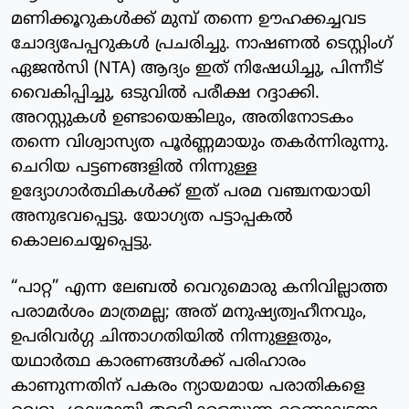
മണിക്കൂറുകൾക്ക് മുമ്പ് തന്നെ ഊഹക്കച്ചവട
ചോദ്യപേപ്പറുകൾ പ്രചരിച്ചു. നാഷണൽ ടെസ്റ്റിംഗ്
ഏജൻസി (NTA) ആദ്യം ഇത് നിഷേധിച്ചു, പിന്നീട്
വൈകിപ്പിച്ചു, ഒടുവിൽ പരീക്ഷ റദ്ദാക്കി.
അറസ്റ്റുകൾ ഉണ്ടായെങ്കിലും, അതിനോടകം
തന്നെ വിശ്വാസ്യത പൂർണ്ണമായും തകർന്നിരുന്നു.
ചെറിയ പട്ടണങ്ങളിൽ നിന്നുള്ള
ഉദ്യോഗാർത്ഥികൾക്ക് ഇത് പരമ വഞ്ചനയായി
അനുഭവപ്പെട്ടു. യോഗ്യത പട്ടാപ്പകൽ
കൊലചെയ്യപ്പെട്ടു.
“പാറ്റ” എന്ന ലേബൽ വെറുമൊരു കനിവില്ലാത്ത
പരാമർശം മാത്രമല്ല; അത് മനുഷ്യത്വഹീനവും,
ഉപരിവർഗ്ഗ ചിന്താഗതിയിൽ നിന്നുള്ളതും,
യഥാർത്ഥ കാരണങ്ങൾക്ക് പരിഹാരം
കാണുന്നതിന് പകരം ന്യായമായ പരാതികളെ