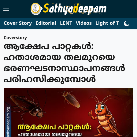
Cover Story
Editorial
LENT
Videos
Light of Truth
L
Coverstory
ആക്ഷേപ പാറ്റകൾ:
ഹതാശമായ തലമുറയെ
ഭരണഘടനാസ്ഥാപനങ്ങൾ
പരിഹസിക്കുമ്പോൾ