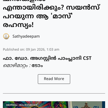
എന്തായിരിക്കും? സയൻസ്
പറയുന്ന ആ 'മാസ്'
രഹസ്യം!
Sathyadeepam
Published on
:
09 Jan 2026, 1:03 am
ഫാ. ഡോ. അഗസ്റ്റിൻ പാംപ്ലാനി CST
മൊഴിമാറ്റം :
ടോം
Read More