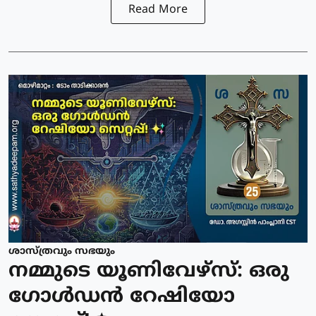
Read More
ശാസ്ത്രവും സഭയും
നമ്മുടെ യൂണിവേഴ്സ്: ഒരു
ഗോൾഡൻ റേഷിയോ