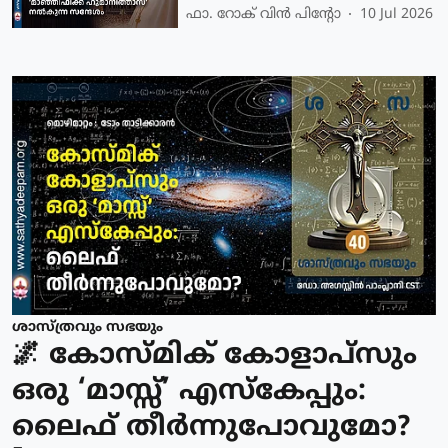
ഫാ. റോക് വിൻ പിന്റോ
10 Jul 2026
ശാസ്ത്രവും സഭയും
🌌 കോസ്മിക് കോളാപ്സും
ഒരു ‘മാസ്സ്’ എസ്‌കേപ്പും:
ലൈഫ് തീർന്നുപോവുമോ?