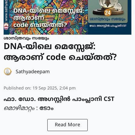
ശാസ്ത്രവും സഭയും
DNA-യിലെ മെസ്സേജ്:
ആരാണ് code ചെയ്തത്?
Sathyadeepam
Published on
:
19 Sep 2025, 2:04 pm
ഫാ. ഡോ. അഗസ്റ്റിൻ പാംപ്ലാനി CST
മൊഴിമാറ്റം
:
ടോം
Read More