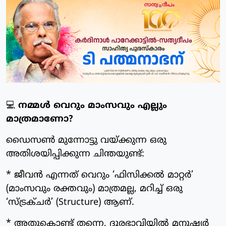
💻
നമ്മൾ വെറും മാംസവും എല്ലും
മാത്രമാണോ?
ഡൈസൺ മുന്നോട്ടു വയ്ക്കുന്ന ഒരു
അതിശയിപ്പിക്കുന്ന ചിന്തയുണ്ട്:
* ജീവൻ എന്നത് വെറും ‘ഫിസിക്കൽ മാറ്റർ’
(മാംസവും രക്തവും) മാത്രമല്ല, മറിച്ച് ഒരു
‘സ്ട്രക്ചർ’ (Structure) ആണ്.
* അതുകൊണ്ട് തന്നെ, ദൂരഭാവിയിൽ മനുഷ്യർ