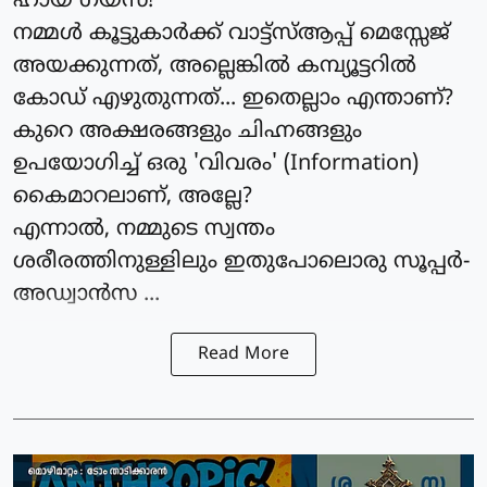
ഹായ് ഗയ്സ്!
നമ്മൾ കൂട്ടുകാർക്ക് വാട്ട്സ്ആപ്പ് മെസ്സേജ്
അയക്കുന്നത്, അല്ലെങ്കിൽ കമ്പ്യൂട്ടറിൽ
കോഡ് എഴുതുന്നത്... ഇതെല്ലാം എന്താണ്?
കുറെ അക്ഷരങ്ങളും ചിഹ്നങ്ങളും
ഉപയോഗിച്ച് ഒരു 'വിവരം' (Information)
കൈമാറലാണ്, അല്ലേ?
എന്നാൽ, നമ്മുടെ സ്വന്തം
ശരീരത്തിനുള്ളിലും ഇതുപോലൊരു സൂപ്പർ-
അഡ്വാൻസ ...
Read More