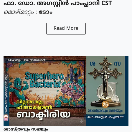
ഫാ. ഡോ. അഗസ്റ്റിൻ പാംപ്ലാനി CST
മൊഴിമാറ്റം
:
ടോം
Read More
ശാസ്ത്രവും സഭയും