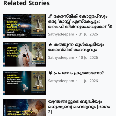
Related Stories
🌌 കോസ്മിക് കോളാപ്സും
ഒരു ‘മാസ്സ്’ എസ്‌കേപ്പും:
ലൈഫ് തീർന്നുപോവുമോ? 🚀
Sathyadeepam
31 Jul 2026
🔥 കത്തുന്ന മുൾച്ചെടിയും
കോസ്മിക് രഹസ്യവും
Sathyadeepam
18 Jul 2026
🧠 പ്രപഞ്ചം ക്രൂരമാണോ?
Sathyadeepam
11 Jul 2026
യന്ത്രങ്ങളുടെ ബുദ്ധിയും
മനുഷ്യന്റെ മഹത്വവും [ഭാഗം
2]