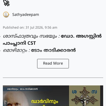
🚀
Sathyadeepam
Published on
:
31 Jul 2026, 9:56 am
ശാസ്ഫാത്രവും സഭയും :
ഡോ. അഗസ്റ്റിൻ
പാംപ്ലാനി CST
മൊഴിമാറ്റം :
ടോം താടിക്കാരൻ
Read More