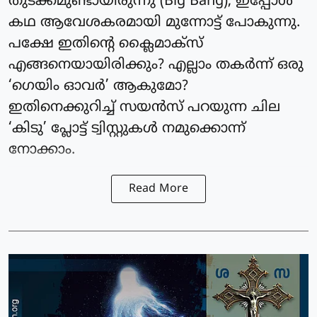
തുടക്കമുണ്ടായിരുന്നു (Big Bang), ഇപ്പോൾ
കഥ ആവേശകരമായി മുന്നോട്ട് പോകുന്നു.
പക്ഷേ ഇതിന്റെ ക്ലൈമാക്സ്
എങ്ങനെയായിരിക്കും? എല്ലാം തകർന്ന് ഒരു
‘ഗെയിം ഓവർ’ ആകുമോ?
ഇതിനെക്കുറിച്ച് സയൻസ് പറയുന്ന ചില
‘കിടു’ പ്ലോട്ട് ട്വിസ്റ്റുകൾ നമുക്കൊന്ന്
നോക്കാം.
Read More