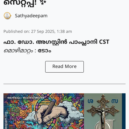
സെറ്റപ്പ്! ✨
Sathyadeepam
Published on
:
27 Sep 2025, 1:38 am
ഫാ. ഡോ. അഗസ്റ്റിൻ പാംപ്ലാനി CST
മൊഴിമാറ്റം
:
ടോം
Read More