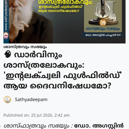
ശാസ്ത്രവും സഭയും
🧠 ഡാർവിനും
ശാസ്ത്രലോകവും:
'ഇന്റലക്ച്വലി ഫുൾഫിൽഡ്'
ആയ ദൈവനിഷേധമോ?
Sathyadeepam
Published on
:
25 Jul 2026, 2:42 am
ശാസ്ഫാത്രവും സഭയും :
ഡോ. അഗസ്റ്റിൻ