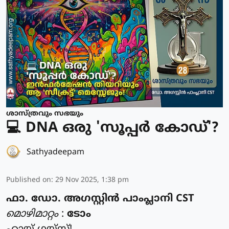
ശാസ്ത്രവും സഭയും
💻 DNA ഒരു 'സൂപ്പർ കോഡ്'?
Sathyadeepam
Published on
:
29 Nov 2025, 1:38 pm
ഫാ. ഡോ. അഗസ്റ്റിൻ പാംപ്ലാനി CST
മൊഴിമാറ്റം
:
ടോം