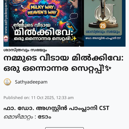
ശാസ്ത്രവും സഭയും
നമ്മുടെ വീടായ മിൽക്കിവേ:
ഒരു ഒന്നൊന്നര സെറ്റപ്പ്!✨
Sathyadeepam
Published on
:
11 Oct 2025, 12:33 am
ഫാ. ഡോ. അഗസ്റ്റിൻ പാംപ്ലാനി CST
മൊഴിമാറ്റം
:
ടോം