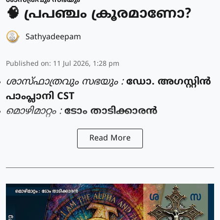
ശാസ്ത്രവും സഭയും
🧠 പ്രപഞ്ചം ക്രൂരമാണോ?
Sathyadeepam
Published on
:
11 Jul 2026, 1:28 pm
ശാസ്ഫാത്രവും സഭയും :
ഡോ. അഗസ്റ്റിൻ
പാംപ്ലാനി CST
മൊഴിമാറ്റം :
ടോം താടിക്കാരൻ
Read More