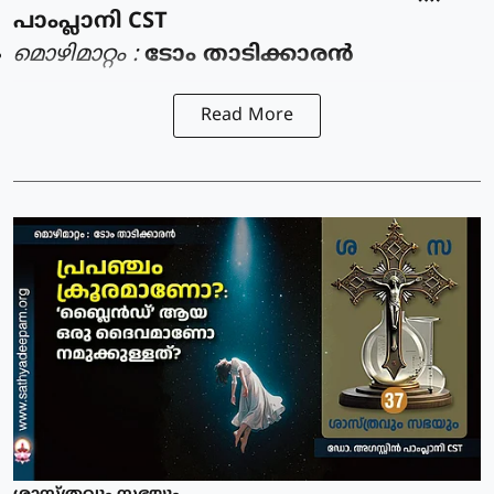
പാംപ്ലാനി CST
മൊഴിമാറ്റം :
ടോം താടിക്കാരൻ
Read More