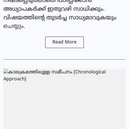
നഷ്ടപ്പെടുത്താതെ പഠിപ്പിക്കാൻ
അധ്യാപകർക്ക് ഇതുവഴി സാധിക്കും.
വിഷയത്തിന്റെ തുടർച്ച സാധ്യമാവുകയും
ചെയ്യും.
Read More