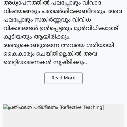
അധ്യാപനത്തിൽ പലപ്പോഴും വിവാദ
വിഷയങ്ങളും പരാമർശിക്കേണ്ടിവരും. അവ
പലപ്പോഴും സങ്കീർണ്ണവും വിവിധ
വികാരങ്ങൾ ഉൾപ്പെട്ടതും മുൻവിധികളോട്
കൂടിയതും ആയിരിക്കും.
അതുകൊണ്ടുതന്നെ അവയെ ശരിയായി
കൈകാര്യം ചെയ്തില്ലെങ്കിൽ അവ
തെറ്റിദ്ധാരണകൾ സൃഷ്ടിക്കും.
Read More