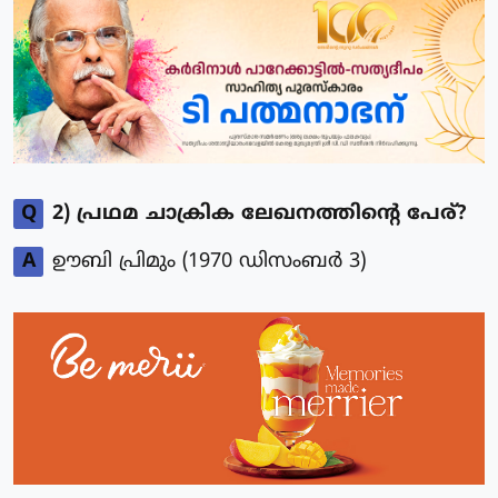
Q
2) പ്രഥമ ചാക്രിക ലേഖനത്തിന്റെ പേര്?
A
ഊബി പ്രിമും (1970 ഡിസംബർ 3)