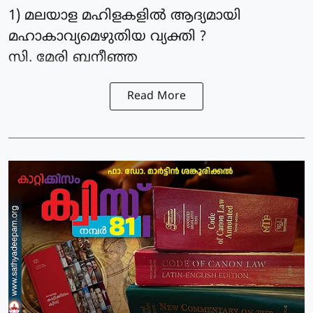
1) മലയാള മഹിളകളിൽ ആദ്യമായി
മഹാകാവ്യമെഴുതിയ വ്യക്തി ?
സി. മേരി ബനീഞ്ഞ
Read More