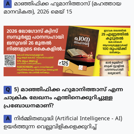
A
മാഞ്ഞിഫിക്ക ഹുമാനിത്താസ് (മഹത്തായ
മാനവികത), 2026 മെയ് 15
Q
5) മാഞ്ഞിഫിക്ക ഹുമാനിത്താസ് എന്ന
ചാക്രിക ലേഖനം എന്തിനെക്കുറിച്ചുള്ള
പ്രബോധനമാണ്?
A
നിർമ്മിതബുദ്ധി (Artificial Intelligence - AI)
ഉയർത്തുന്ന വെല്ലുവിളികളെക്കുറിച്ച്