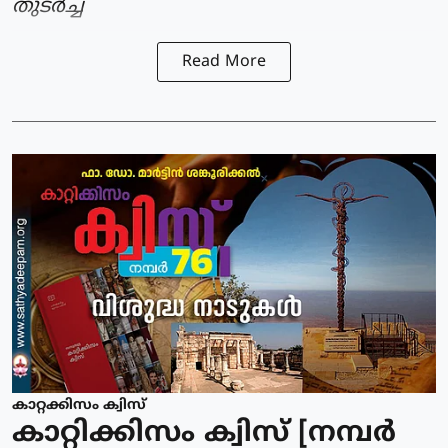
തുടർച്ച
Read More
കാറ്റക്കിസം ക്വിസ്
കാറ്റിക്കിസം ക്വിസ് [നമ്പര്‍