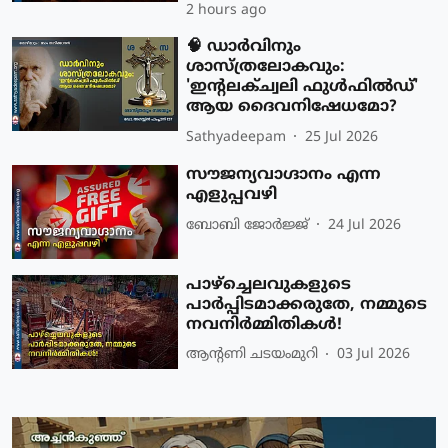
2 hours ago
🧠 ഡാർവിനും
ശാസ്ത്രലോകവും:
'ഇന്റലക്ച്വലി ഫുൾഫിൽഡ്'
ആയ ദൈവനിഷേധമോ?
Sathyadeepam
25 Jul 2026
സൗജന്യവാഗ്ദാനം എന്ന
എളുപ്പവഴി
ബോബി ജോര്‍ജ്ജ്‌
24 Jul 2026
പാഴ്ച്ചെലവുകളുടെ
പാർപ്പിടമാക്കരുതേ, നമ്മുടെ
നവനിർമ്മിതികൾ!
ആന്റണി ചടയംമുറി
03 Jul 2026