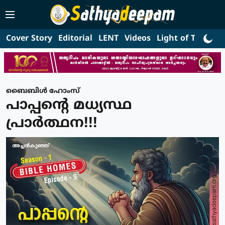
Cover Story
Editorial
LENT
Videos
Light of Truth
L
ബൈബിൾ ഹോംസ്
പാപ്പന്റെ മധ്യസ്ഥ
പ്രാര്‍ത്ഥന!!!