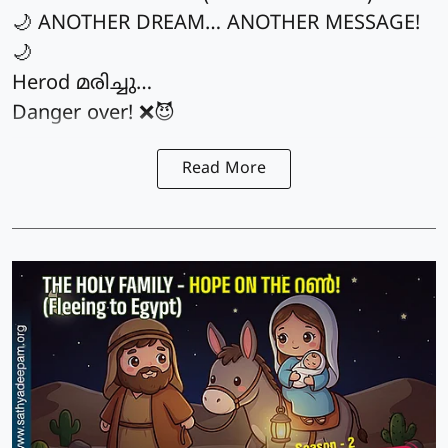
🌙 ANOTHER DREAM… ANOTHER MESSAGE!
🌙
Herod മരിച്ചു…
Danger over! ❌😈
Read More