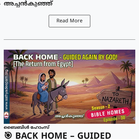
അച്ചൻകുഞ്ഞ്
Read More
ബൈബിൾ ഹോംസ്
🎯 BACK HOME – GUIDED