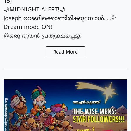
15)
🌙MIDNIGHT ALERT!🌙
Joseph ഉറങ്ങിക്കൊണ്ടിരിക്കുമ്പോൾ... 💭
Dream mode ON!
👼ഒരു ദൂതൻ പ്രത്യക്ഷപ്പെട്ടു:
Read More