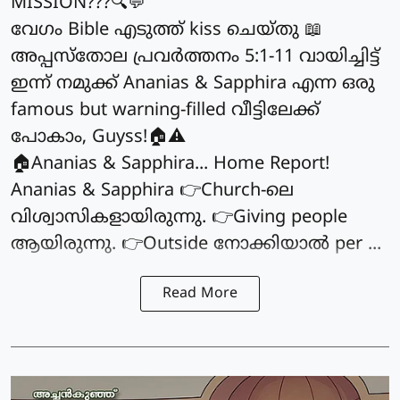
MISSION???🔍💬
വേഗം Bible എടുത്ത് kiss ചെയ്തു 📖
അപ്പസ്തോല പ്രവർത്തനം 5:1-11 വായിച്ചിട്ട്
ഇന്ന് നമുക്ക് Ananias & Sapphira എന്ന ഒരു
famous but warning-filled വീട്ടിലേക്ക്
പോകാം, Guyss!🏠⚠️
🏠Ananias & Sapphira... Home Report!
Ananias & Sapphira 👉Church-ലെ
വിശ്വാസികളായിരുന്നു. 👉Giving people
ആയിരുന്നു. 👉Outside നോക്കിയാൽ per ...
Read More