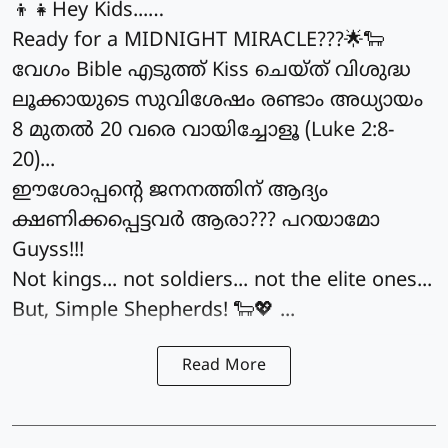
👦👧Hey Kids...…
Ready for a MIDNIGHT MIRACLE???🌟🐑
വേഗം Bible എടുത്ത് Kiss ചെയ്ത് വിശുദ്ധ
ലൂക്കായുടെ സുവിശേഷം രണ്ടാം അധ്യായം
8 മുതൽ 20 വരെ വായിച്ചോളൂ (Luke 2:8-
20)...
ഈശോപ്പന്റെ ജനനത്തിന് ആദ്യം
ക്ഷണിക്കപ്പെട്ടവർ ആരാ??? പറയാമോ
Guyss!!!
Not kings... not soldiers... not the elite ones...
But, Simple Shepherds! 🐑💖 ...
Read More