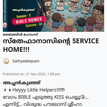
ബൈബിൾ ഹോംസ്
സ്തേഫാനാസിന്റെ SERVICE
HOME!!!
Sathyadeepam
Published on
:
21 Nov 2025, 1:08 pm
അച്ചൻകുഞ്ഞ്
👦👧Heyyy Little Helpers!!!🤲
വേഗം BIBLE എടുത്തു KISS ചെയ്യൂ😘...
എന്നിട്ട്... വിശുദ്ധ പൗലോസ് ശ്ലീഹാ