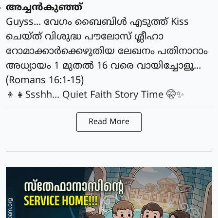
അച്ചൻകുഞ്ഞ്
Guyss... വേഗം ബൈബിൾ എടുത്ത് Kiss
ചെയ്ത് വിശുദ്ധ പൗലോസ് ശ്ലീഹാ
റോമാക്കാർക്കെഴുതിയ ലേഖനം പതിനാറാം
അധ്യായം 1 മുതൽ 16 വരെ വായിച്ചോളൂ...
(Romans 16:1-15)
👦👧Ssshh... Quiet Faith Story Time 🤫✨
Read More