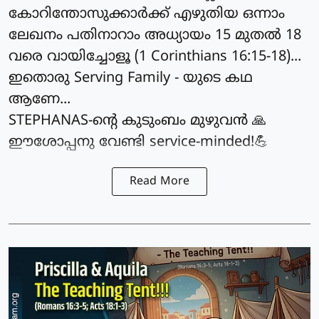
കോറിന്തോസുക്കാർക്ക് എഴുതിയ ഒന്നാം
ലേഖനം പതിനാറാം അധ്യായം 15 മുതൽ 18
വരെ വായിച്ചോളൂ (1 Corinthians 16:15-18)...
ഇതൊരു Serving Family - യുടെ കഥ
ആണേ...
STEPHANAS-ന്റെ കുടുംബം മുഴുവൻ 🙏
ഈശോപ്പനു വേണ്ടി service-minded!💪
Read More