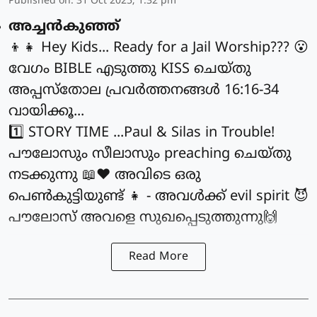
Published on
:
31 Oct 2025, 1:32 pm
അച്ചൻകുഞ്ഞ്
👦👧 Hey Kids... Ready for a Jail Worship??? 😮
വേഗം BIBLE എടുത്തു KISS ചെയ്തു
അപ്പസ്തോല പ്രവർത്തനങ്ങൾ 16:16-34
വായിക്കൂ...
1️⃣ STORY TIME ...Paul & Silas in Trouble!
പൗലോസും സീലാസും preaching ചെയ്തു
നടക്കുന്നു 📖❤️ അവിടെ ഒരു
പെൺകുട്ടിയുണ്ട് 👧 - അവൾക്ക് evil spirit 😈
പൗലോസ് അവളെ സുഖപ്പെടുത്തുന്നു🙌
Read More