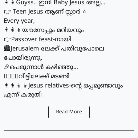
👦👧Guyss.. ഇനി Baby Jesus അല്ല...
👉 Teen Jesus ആണ് സ്റ്റാർ ⭐
Every year,
👨‍👩‍👦യൗസേപ്പും മറിയവും
👉Passover feast-നായി
🏙️Jerusalem ലേക്ക് പതിവുപോലെ
പോയിരുന്നു.
🎉പെരുന്നാൾ കഴിഞ്ഞു...
🚶‍♂️🚶‍♀️വീട്ടിലേക്ക് മടങ്ങി
👨‍👩‍👦‍👦Jesus relatives-ന്റെ ഒപ്പമുണ്ടാവും
എന്ന് കരുതി
Read More