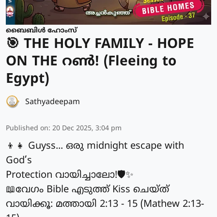
ബൈബിൾ ഹോംസ്
🎯 THE HOLY FAMILY - HOPE
ON THE റൺ! (Fleeing to
Egypt)
Sathyadeepam
Published on
:
20 Dec 2025, 3:04 pm
👦👧 Guyss... ഒരു midnight escape with
God’s
Protection വായിച്ചാലോ!🛡️✨
📖വേഗം Bible എടുത്ത് Kiss ചെയ്ത്
വായിക്കൂ: മത്തായി 2:13 - 15 (Mathew 2:13-