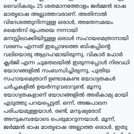
വൈദികരും 25 ശതമാനത്തോളം ജർമ്മൻ ഭാഷ
മാതൃഭാഷ അല്ലാത്തവരാണ്. അതിനാൽ
വിദേശത്തുനിന്നുള്ള ഒരാൾ, അതേസമയം
മൈൻസ് രൂപതയെ നന്നായി
മനസ്സിലാക്കിയിട്ടുള്ള ഒരാൾ സഹായമെത്രാനായി
വരണം എന്നത് ഇപ്പോഴത്തെ ബിഷപ്പിന്റെ
വലിയൊരു ആഗ്രഹമായിരുന്നു. വികാർ ഫോർ
ക്ലർജി എന്ന ചുമതലയിൽ ഇരുന്നപ്പോൾ നിരവധി
യോഗങ്ങളിൽ സംബന്ധിച്ചിരുന്നു. പുതിയ
സഹായമെത്രാന് ഉണ്ടാകേണ്ട യോഗ്യതകൾ
ചർച്ചകളിൽ ഉയർന്നുവരാറുണ്ട്. മൂന്നു
യോഗ്യതകളാണ് യോഗങ്ങളിൽ അഭികാമ്യ മായി
എടുത്തു പറയപ്പെട്ടത്. ഒന്ന്, അജപാലന
പരിചയമുള്ളയാൾ. രണ്ട്, മനുഷ്യരോട്
അനുകമ്പയോടെ പെരുമാറുന്നയാൾ. മൂന്ന്,
ജർമ്മൻ ഭാഷ മാതൃഭാഷ അല്ലാത്ത ഒരാൾ. ഇതു