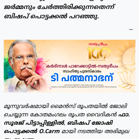
ജർമ്മനും ചേർത്തിരിക്കുന്നതെന്ന്
ബിഷപ് പൊട്ടക്കൽ പറഞ്ഞു.
മൂന്നുവർഷമായി മൈൻസ് രൂപതയിൽ ജോലി
ചെയ്യുന്ന കോതമംഗലം രൂപത വൈദികൻ
ഫാ.
സൂരജ് പിട്ടാപ്പിള്ളിൽ
,
ബിഷപ് ജോഷി
പൊട്ടക്കൽ O.Carm
മായി നടത്തിയ അഭിമുഖ