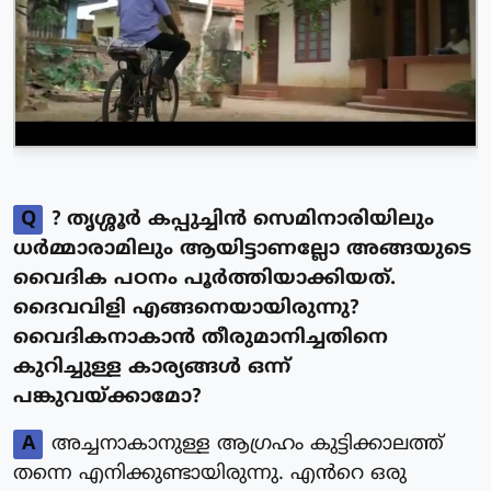
Q
? തൃശ്ശൂർ കപ്പുച്ചിൻ സെമിനാരിയിലും
ധർമ്മാരാമിലും ആയിട്ടാണല്ലോ അങ്ങയുടെ
വൈദിക പഠനം പൂർത്തിയാക്കിയത്.
ദൈവവിളി എങ്ങനെയായിരുന്നു?
വൈദികനാകാൻ തീരുമാനിച്ചതിനെ
കുറിച്ചുള്ള കാര്യങ്ങൾ ഒന്ന്
പങ്കുവയ്ക്കാമോ?
A
അച്ചനാകാനുള്ള ആഗ്രഹം കുട്ടിക്കാലത്ത്
തന്നെ എനിക്കുണ്ടായിരുന്നു. എൻറെ ഒരു